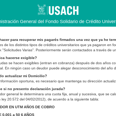
istración General del Fondo Solidario de Crédito Univers
acer para recuperar mis pagarés firmados una vez que ya he te
es de los distintos tipos de créditos universitarios que ya pagaron en 
nk "Solicitudes Varias". Posteriormente serán contactados a través de u
ica hacerse exigible?
udas se hacen exigibles (entran en cobranza) después de dos años cons
sal. En ningún caso un deudor puede alegar desconocimiento del año de 
 actualizar mi Domicilio?
información oportuna, es necesario que mantenga su dirección actualizad
 si no presento declaración jurada?
dor general le determinara una cuota fija, anual y sucesiva, que se cal
 ley 20.572 del 04/02/2012), de acuerdo a la siguiente tabla:
DOR EN UTM AÑOS DE COBRO
 0,001 a 50 6 AÑOS