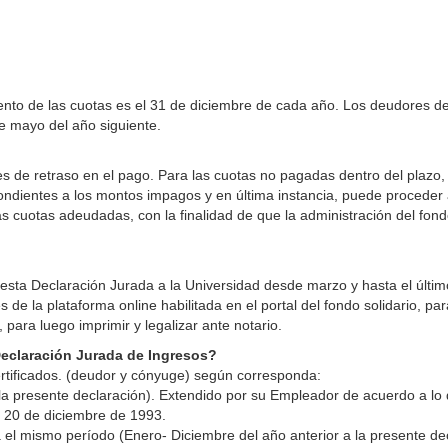
miento de las cuotas es el 31 de diciembre de cada año. Los deudores d
e mayo del año siguiente.
s de retraso en el pago. Para las cuotas no pagadas dentro del plazo, 
ondientes a los montos impagos y en última instancia, puede proceder a
as cuotas adeudadas, con la finalidad de que la administración del fond
 esta Declaración Jurada a la Universidad desde marzo y hasta el últim
e la plataforma online habilitada en el portal del fondo solidario, par
 para luego imprimir y legalizar ante notario.
eclaración Jurada de Ingresos?
tificados. (deudor y cónyuge) según corresponda:
a la presente declaración). Extendido por su Empleador de acuerdo a lo
e 20 de diciembre de 1993.
 el mismo período (Enero- Diciembre del año anterior a la presente dec