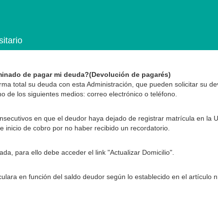
itario
rminado de pagar mi deuda?(Devolución de pagarés)
forma total su deuda con esta Administración, que pueden solicitar su d
no de los siguientes medios: correo electrónico o teléfono.
ecutivos en que el deudor haya dejado de registrar matrícula en la U
inicio de cobro por no haber recibido un recordatorio.
a, para ello debe acceder el link "Actualizar Domicilio".
culara en función del saldo deudor según lo establecido en el artículo n