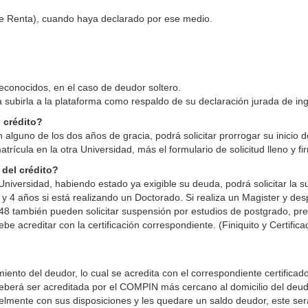
de Renta), cuando haya declarado por ese medio.
 reconocidos, en el caso de deudor soltero.
 subirla a la plataforma como respaldo de su declaración jurada de in
l crédito?
 alguno de los dos años de gracia, podrá solicitar prorrogar su inicio 
rícula en la otra Universidad, más el formulario de solicitud lleno y f
 del crédito?
niversidad, habiendo estado ya exigible su deuda, podrá solicitar la s
y 4 años si está realizando un Doctorado. Si realiza un Magister y de
48 también pueden solicitar suspensión por estudios de postgrado, pre
 acreditar con la certificación correspondiente. (Finiquito y Certific
iento del deudor, lo cual se acredita con el correspondiente certifica
deberá ser acreditada por el COMPIN más cercano al domicilio del deu
elmente con sus disposiciones y les quedare un saldo deudor, este se