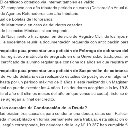
l certificado obtenido vía Internet también es válido.
 22 compacto con año tributario periodo en curso (Declaración Anual 
o de Agentes Retenedores con año tributario.
ual de Boletas de Honorarios.
o de Matrimonio en caso de deudores casados.
o de Licencias Médicas, si corresponde.
 de Nacimiento o Inscripción en Servicio de Registro Civil, de los hijos
, le sugerimos reunir la documentación requerida con anticipación para
 requisito para presentar una petición de Prórroga de cobranza de
 ha registrado matrícula de pregrado en una Universidad tradicional, en
certificado de alumno regular que consigne los años en que registra mat
 requisito para presentar una petición de Suspensión de cobranza
 de Fondo Solidario está realizando estudios de post-grado en alguna U
 hasta por un periodo máximo de 3 años si está realizando un Magister 
otal no puede exceder los 4 años. Los deudores acogidos a la ley 19.8
e el año o 3 últimos meses del año en que vence su cuota). Esto se debe
e agregan al final del crédito.
 las causales de Condonación de la Deuda?
idad existen tres causales para condonar una deuda, estas son: Fallecim
eda imposibilitado en forma permanente para trabajar, esta situación 
, según corresponda, los deudores de la ley Nº 19.287 han cumplido fi