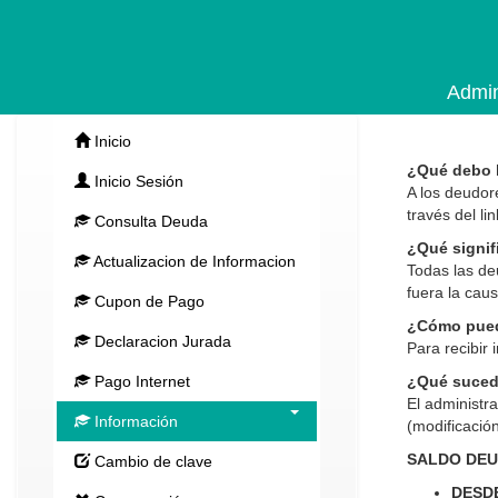
Admin
Inicio
¿Qué debo h
Inicio Sesión
A los deudor
través del li
Consulta Deuda
¿Qué signif
Actualizacion de Informacion
Todas las de
fuera la cau
Cupon de Pago
¿Cómo puedo
Declaracion Jurada
Para recibir 
Pago Internet
¿Qué sucede
El administra
Información
(modificación
SALDO DEU
Cambio de clave
DESDE