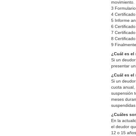
movimiento. E
3 Formulario
4 Certificad
5 Informe an
6 Certificad
7 Certificad
8 Certificado
9 Finalmente
¿Cuál es el
Si un deudor
presentar un 
¿Cuál es el
Si un deudor
cuota anual,
suspensión t
meses durant
suspendidas s
¿Cuáles son
En la actual
el deudor qu
12 o 15 años