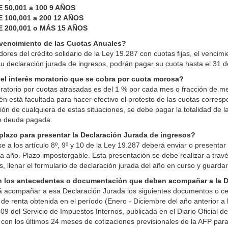
 50,001 a 100 9 AÑOS
 100,001 a 200 12 AÑOS
 200,001 o MÁS 15 AÑOS
 vencimiento de las Cuotas Anuales?
dores del crédito solidario de la Ley 19.287 con cuotas fijas, el venci
u declaración jurada de ingresos, podrán pagar su cuota hasta el 31 d
el interés moratorio que se cobra por cuota morosa?
oratorio por cuotas atrasadas es del 1 % por cada mes o fracción de me
n está facultada para hacer efectivo el protesto de las cuotas corresp
ción de cualquiera de estas situaciones, se debe pagar la totalidad de l
de deuda pagada.
 plazo para presentar la Declaración Jurada de ingresos?
e a los artículo 8º, 9º y 10 de la Ley 19.287 deberá enviar o presentar
año. Plazo impostergable. Esta presentación se debe realizar a través d
, llenar el formulario de declaración jurada del año en curso y guardar,
 los antecedentes o documentación que deben acompañar a la D
 acompañar a esa Declaración Jurada los siguientes documentos o cer
o de renta obtenida en el período (Enero - Diciembre del año anterior 
09 del Servicio de Impuestos Internos, publicada en el Diario Oficial d
o con los últimos 24 meses de cotizaciones previsionales de la AFP para