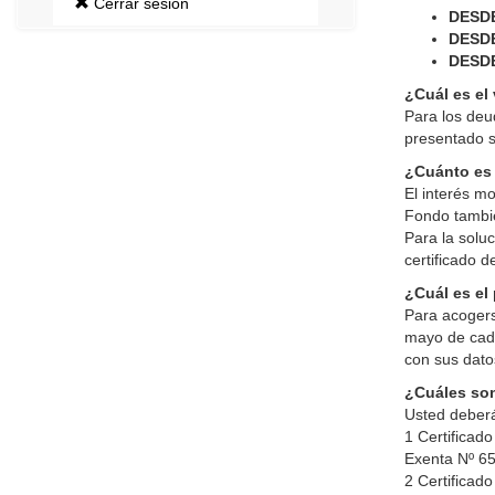
Cerrar sesión
DESDE
DESDE
DESDE
¿Cuál es el
Para los deu
presentado s
¿Cuánto es 
El interés m
Fondo tambié
Para la solu
certificado 
¿Cuál es el
Para acogers
mayo de cada 
con sus datos
¿Cuáles son
Usted deberá
1 Certificad
Exenta Nº 65
2 Certificad