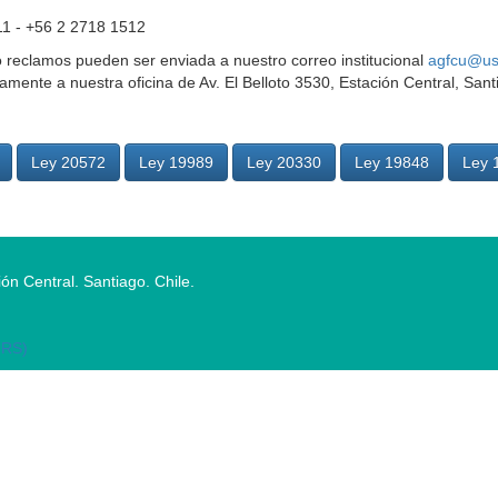
1 - +56 2 2718 1512
o reclamos pueden ser enviada a nuestro correo institucional
agfcu@us
amente a nuestra oficina de Av. El Belloto 3530, Estación Central, Sant
Ley 20572
Ley 19989
Ley 20330
Ley 19848
Ley 
ón Central. Santiago. Chile.
IRS)