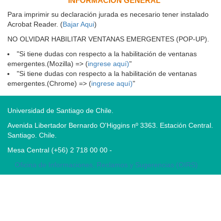
INFORMACIÓN GENERAL
Para imprimir su declaración jurada es necesario tener instalado
Acrobat Reader. (
Bajar Aqui
)
NO OLVIDAR HABILITAR VENTANAS EMERGENTES (POP-UP).
"Si tiene dudas con respecto a la habilitación de ventanas
emergentes.(Mozilla) => (
ingrese aquí)
"
"Si tiene dudas con respecto a la habilitación de ventanas
emergentes.(Chrome) => (
ingrese aquí)
"
Universidad de Santiago de Chile.
Avenida Libertador Bernardo O'Higgins nº 3363. Estación Central.
Santiago. Chile.
Mesa Central (+56) 2 718 00 00 -
Oficina de Informaciones, Reclamos y Sugerencias (OIRS)